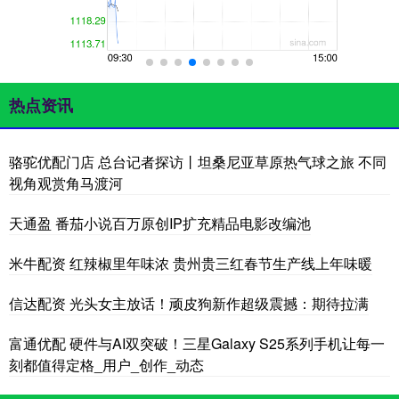
热点资讯
骆驼优配门店 总台记者探访丨坦桑尼亚草原热气球之旅 不同
视角观赏角马渡河
天通盈 番茄小说百万原创IP扩充精品电影改编池
米牛配资 红辣椒里年味浓 贵州贵三红春节生产线上年味暖
信达配资 光头女主放话！顽皮狗新作超级震撼：期待拉满
富通优配 硬件与AI双突破！三星Galaxy S25系列手机让每一
刻都值得定格_用户_创作_动态