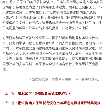
在10月29日举行的美日防长会谈中，日本防卫大臣小泉进次郎向美国
国防部长赫格塞思表达了日本继续主动致力于增加防卫费的决心。小
泉进次郎透露，日本将在2025年度内实现防卫费占国内生产总值
（GDP）比重增至2%的目标，并探讨修改《国家安全保障战略》等3
份安保相关文件。他声称，这些措施将进一步增强日本的防卫力，使
日美同盟的威慑力和应对能力得到提升，并将矛头指向中国。
对于日本加速军事扩张欧皇证券，国防部新闻局副局长蒋斌大校表
示，日方的举动不禁让全世界爱好和平的人民警惕担忧。他指出，80
年前，日本军国主义发动侵略战争给亚洲国家人民带来深重灾难。80
年后的今天，地区国家捍卫和平的意愿更加强烈，决不允许日本军国
主义卷土重来。他要求日方深刻反省侵略历史，切实尊重亚洲邻国和
国际社会的安全关切，在军事安全领域谨言慎行，避免重蹈历史覆
辙。
天盛优配提示：文章来自网络，不代表本站观点。
上一篇：
融股宝 330多项配套活动邀你来打卡
下一篇：
配查信 电力保障 随行安心 汽车应急电源外观设计案例分