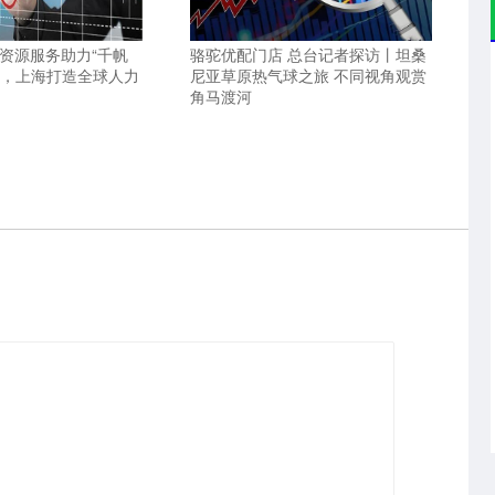
力资源服务助力“千帆
骆驼优配门店 总台记者探访丨坦桑
动，上海打造全球人力
尼亚草原热气球之旅 不同视角观赏
角马渡河