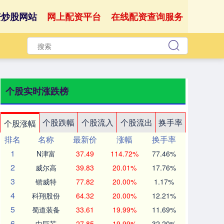
资炒股网站
网上配资平台
在线配资查询服务
个股实时涨跌榜
个股跌幅
个股流入
个股流出
换手率
个股涨幅
排名
名称
最新价
涨幅
换手率
1
N津富
37.49
114.72%
77.46%
2
威尔高
39.83
20.01%
17.76%
3
锴威特
77.82
20.00%
1.17%
4
科翔股份
64.32
20.00%
12.21%
5
蜀道装备
33.61
19.99%
11.69%
6
中巨芯
27.85
19.99%
32.20%