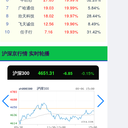
7
广哈通信
19.03
19.99%
5.84%
8
欣天科技
18.02
19.97%
28.44%
9
飞天诚信
12.56
19.96%
8.49%
10
任子行
7.16
19.93%
31.42%
沪深京行情 实时轮播
00
4651.31
北证50
11
-6.85
-0.15%