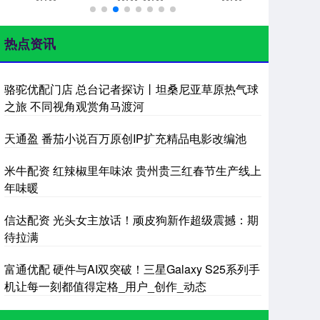
热点资讯
骆驼优配门店 总台记者探访丨坦桑尼亚草原热气球
之旅 不同视角观赏角马渡河
天通盈 番茄小说百万原创IP扩充精品电影改编池
米牛配资 红辣椒里年味浓 贵州贵三红春节生产线上
年味暖
信达配资 光头女主放话！顽皮狗新作超级震撼：期
待拉满
富通优配 硬件与AI双突破！三星Galaxy S25系列手
机让每一刻都值得定格_用户_创作_动态