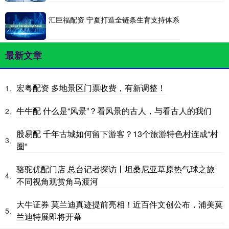
汇巨福配资 宁夏打造全链条生育支持体系
最新文章
宏粤配资 多地景区门票收费，有新调整！
1、
牛牛配 什么是“风景”？看风景的古人，与看古人的我们
2、
股易配 千年古城如何留下游客？13个旅游特色村连成“村
3、
圈”
骆驼优配门店 总台记者探访丨坦桑尼亚草原热气球之旅
4、
不同视角观赏角马渡河
大牛证券 莫兰迪真迹提前亮相！近百件文创公布，浦美莫
5、
兰迪特展即将开幕