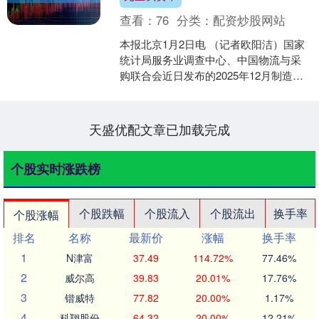
查看：
76
分类：
配资炒股网站
本报北京1月2日电 （记者欧阳洁）国家
统计局服务业调查中心、中国物流与采
购联合会近日发布的2025年12月制造业
采购经理指数（PMI）为50.1%，比上月
上升0....
天盛优配文章已加载完成
个股实时涨跌榜
个股跌幅
个股流入
个股流出
换手率
个股涨幅
排名
名称
最新价
涨幅
换手率
1
N津富
37.49
114.72%
77.46%
2
威尔高
39.83
20.01%
17.76%
3
锴威特
77.82
20.00%
1.17%
4
科翔股份
64.32
20.00%
12.21%