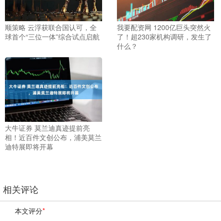
顺策略 云浮获联合国认可，全
我要配资网 1200亿巨头突然火
球首个“三位一体”综合试点启航
了！超230家机构调研，发生了
什么？
大牛证券 莫兰迪真迹提前亮
相！近百件文创公布，浦美莫兰
迪特展即将开幕
相关评论
本文评分
*