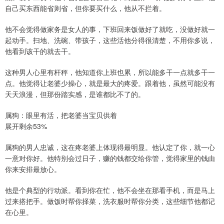
自己买东西能省则省，但你要买什么，他从不拦着。
他不会觉得做家务是女人的事，下班回来饭做好了就吃，没做好就一
起动手。扫地、洗碗、带孩子，这些活他分得很清楚，不用你多说，
他看到该干的就去干。
这种男人心里有杆秤，他知道你上班也累，所以能多干一点就多干一
点。他觉得让老婆少操心，就是最大的疼爱。跟着他，虽然可能没有
天天浪漫，但那份踏实感，是谁都比不了的。
属狗：眼里有活，把老婆当宝贝供着
展开剩余53%
属狗的男人忠诚，这在疼老婆上体现得最明显。他认定了你，就一心
一意对你好。他特别会过日子，赚的钱都交给你管，觉得家里的钱由
你来安排最放心。
他是个典型的行动派。看到你在忙，他不会坐在那看手机，而是马上
过来搭把手。做饭时帮你择菜，洗衣服时帮你分类，这些细节他都记
在心里。