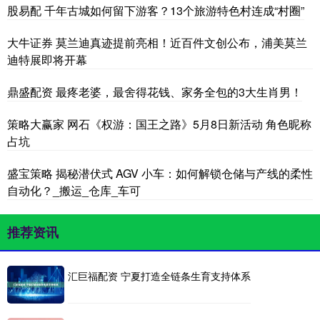
股易配 千年古城如何留下游客？13个旅游特色村连成“村圈”
大牛证券 莫兰迪真迹提前亮相！近百件文创公布，浦美莫兰
迪特展即将开幕
鼎盛配资 最疼老婆，最舍得花钱、家务全包的3大生肖男！
策略大赢家 网石《权游：国王之路》5月8日新活动 角色昵称
占坑
盛宝策略 揭秘潜伏式 AGV 小车：如何解锁仓储与产线的柔性
自动化？_搬运_仓库_车可
推荐资讯
汇巨福配资 宁夏打造全链条生育支持体系