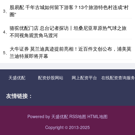
股易配 千年古城如何留下游客？13个旅游特色村连成“村
3、
圈”
骆驼优配门店 总台记者探访丨坦桑尼亚草原热气球之旅
4、
不同视角观赏角马渡河
大牛证券 莫兰迪真迹提前亮相！近百件文创公布，浦美莫
5、
兰迪特展即将开幕
天盛优配
配资炒股网站
网上配资平台
在线配资查询服务
友情链接：
Powered by
天盛优配
RSS地图
HTML地图
Copyright
© 2013-2025