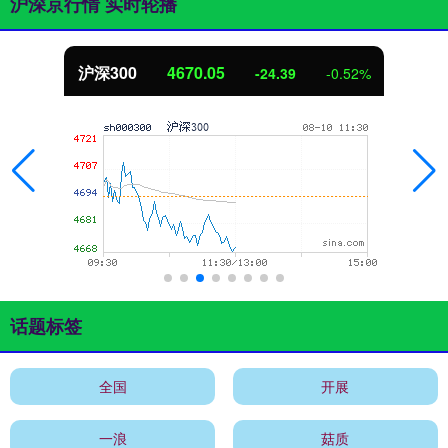
沪深京行情 实时轮播
沪深300
4670.05
-24.39
-0.52%
话题标签
全国
开展
一浪
菇质