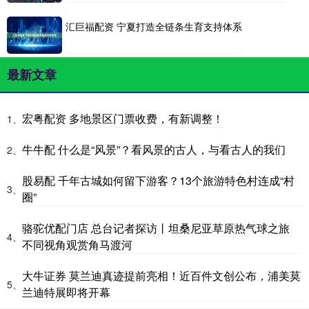
汇巨福配资 宁夏打造全链条生育支持体系
最新文章
宏粤配资 多地景区门票收费，有新调整！
1、
牛牛配 什么是“风景”？看风景的古人，与看古人的我们
2、
股易配 千年古城如何留下游客？13个旅游特色村连成“村
3、
圈”
骆驼优配门店 总台记者探访丨坦桑尼亚草原热气球之旅
4、
不同视角观赏角马渡河
大牛证券 莫兰迪真迹提前亮相！近百件文创公布，浦美莫
5、
兰迪特展即将开幕