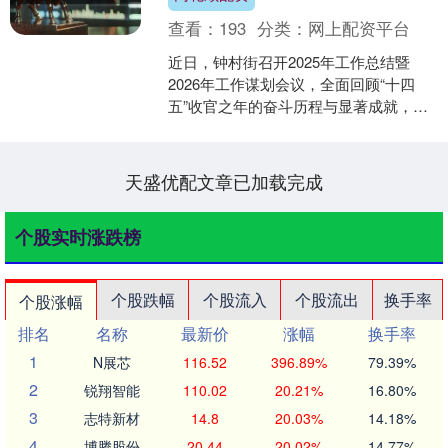
查看：
193
分类：
网上配资平台
近日，钟村街召开2025年工作总结暨
2026年工作谋划会议，全面回顾“十四
五”收官之年的奋斗历程与显著成就，擘
画未来一年高质量发展的蓝图。钟村街
领导班子全体成员....
天盛优配文章已加载完成
个股实时涨跌榜
个股跌幅
个股流入
个股流出
换手率
个股涨幅
排名
名称
最新价
涨幅
换手率
1
N展芯
116.52
396.89%
79.39%
2
锐翔智能
110.02
20.21%
16.80%
3
志特新材
14.8
20.03%
14.18%
4
博腾股份
20.44
20.02%
14.77%